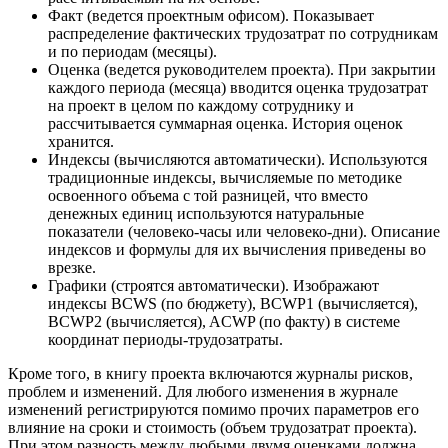
Факт (ведется проектным офисом). Показывает
распределение фактических трудозатрат по сотрудникам
и по периодам (месяцы).
Оценка (ведется руководителем проекта). При закрытии
каждого периода (месяца) вводится оценка трудозатрат
на проект в целом по каждому сотруднику и
рассчитывается суммарная оценка. История оценок
хранится.
Индексы (вычисляются автоматически). Используются
традиционные индексы, вычисляемые по методике
освоенного объема с той разницей, что вместо
денежных единиц используются натуральные
показатели (человеко-часы или человеко-дни). Описание
индексов и формулы для их вычисления приведены во
врезке.
Графики (строятся автоматически). Изображают
индексы BCWS (по бюджету), BCWP1 (вычисляется),
BCWP2 (вычисляется), ACWP (по факту) в системе
координат периоды-трудозатраты.
Кроме того, в книгу проекта включаются журналы рисков,
проблем и изменений. Для любого изменения в журнале
изменений регистрируются помимо прочих параметров его
влияние на сроки и стоимость (объем трудозатрат проекта).
При этом разность между любыми двумя оценками должна