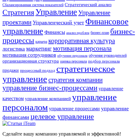
Стратегический анализ
Сбалансированная система показателей
Управление
Стратегия
Управление
Финансовое
проектами
Управленческий учет
управление
бизнес-
Финансы
бизнес-план
анализ проблем
процессы
корпоративная культура
карьера
мотивация персонала
маркетинг
логистика
мотивация сотрудников
обучение руководителей
обучение персонала
организационная структура
оценка персонала
подбор персонала
стратегическое
продажи
процессный подход
управление
стратегия компании
управление бизнес-процессами
управление
управление
качеством
управление компанией
персоналом
управление
управление процессами
целевое управление
финансами
Сделайте вашу компанию управляемой и эффективной!