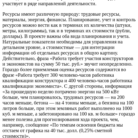
участвует в ряде направлений деятельности.
Ресурсы имеют различную природу: трудовые ресурсы,
материалы, энергия, финансы. Планирование, учет и контроль
ресурсов можно вести как в терминах их количества (штуки,
метры, килограммы), так и в терминах их стоимости (рубли,
доллары). В проекте важны оба вида планирования и учета.
Натуральные показатели необходимы для управления на
детальном уровне, а стоимостные — для интеграции
информации об отдельных ресурсах в общую картину.
Действительно, фраза «Работа требует участия конструкторов
и экономистов на сумму 50 тыс. руб.» звучит неопределенно.
Гораздо более приемлемая оценка ресурсов содержится во
фразе «Работа требует 300 человеко-часов работника
квалификации конструктора и 400 человеко-часов работника
квалификации экономиста». С другой стороны, информация
«За прошедшую неделю потрачено энергии на 500 кВт
больше, чем планировалось, трудовых ресурсов — на 200
часов меньше, бетона — на 4 тонны меньше, а бензина на 100
литров больше, при этом земляных работ выполнено на 1000
куб. м меньше, а забетонировано на 100 кв. м больше» гораздо
менее полезна для прогнозирования хода проекта, чем,
например, сообщение «По темпам освоения бюджета мы
отстаем от графика на 40 тыс. долл. (0,25% сметной
стоимости)».