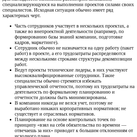
специализирующуюся на выполнении проектов силами своих
специалистов. Исходная ситуация обычно имеет ряд
характерных черт.
Часть сотрудников участвует в нескольких проектах, а
также во внепроектной деятельности (например, по
формированию базы знаний компании, подготовке
кадров, маркетинге).
Сотрудник обычно не назначается на одну работу (пакет
работ) в проекте, а его трудозатраты распределяются
между несколькими строками структуры декомпозиции
работ.
Ведут проекты технические лидеры, в них участвуют
высококвалифицированные сотрудники. Такие
специалисты обычно стремятся избежать
управленческой отчетности, поэтому их трудозатраты на
деятельность по формальному планированию и
отчетности должны быть минимизированы.
В компании никогда не велся учет, поэтому не
выработано никаких корпоративных нормативов; не
существует и отраслевых нормативов.
Планирование на основе контрольных точек по
принципу «взял на себя обязательства по времени —
отвечаешь за них» приводит к большим отклонениям от
исходного плана.