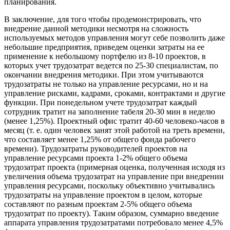
планирования.
В заключение, для того чтобы продемонстрировать, что
внедрение данной методики несмотря на сложность
используемых методов управления могут себе позволить даже
небольшие предприятия, приведем оценки затраты на ее
применение к небольшому портфелю из 8-10 проектов, в
которых учет трудозатрат ведется по 25-30 специалистам, по
окончании внедрения методики. При этом учитываются
трудозатраты не только на управление ресурсами, но и на
управление рисками, кадрами, сроками, контрактами и другие
функции. При понедельном учете трудозатрат каждый
сотрудник тратит на заполнение табеля 20-30 мин в неделю
(менее 1,25%). Проектный офис тратит 40-60 человеко-часов в
месяц (т. е. один человек занят этой работой на треть времени,
что составляет менее 1,25% от общего фонда рабочего
времени). Трудозатраты руководителей проектов на
управление ресурсами проекта 1-2% общего объема
трудозатрат проекта (примерная оценка, полученная исходя из
увеличения объема трудозатрат на управление при внедрении
управления ресурсами, поскольку объективно учитывались
трудозатраты на управление проектом в целом, которые
составляют по разным проектам 2-5% общего объема
трудозатрат по проекту). Таким образом, суммарно введение
аппарата управления трудозатратами потребовало менее 4,5%