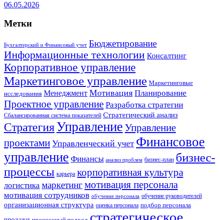
06.05.2026
Метки
Бюджетирование
Бухгалтерский и Финансовый учет
Информационные технологии
Консалтинг
Корпоративное управление
Маркетинговое управление
Маркетинговые
Мотивация
Планирование
Менеджмент
исследования
Проектное управление
Разработка стратегии
Стратегический анализ
Сбалансированная система показателей
Управление
Стратегия
Управление
Финансовое
проектами
Управленческий учет
управление
бизнес-
Финансы
бизнес-план
анализ проблем
процессы
корпоративная культура
карьера
мотивация персонала
маркетинг
логистика
мотивация сотрудников
обучение руководителей
обучение персонала
организационная структура
оценка персонала
подбор персонала
стратегическое
продажи