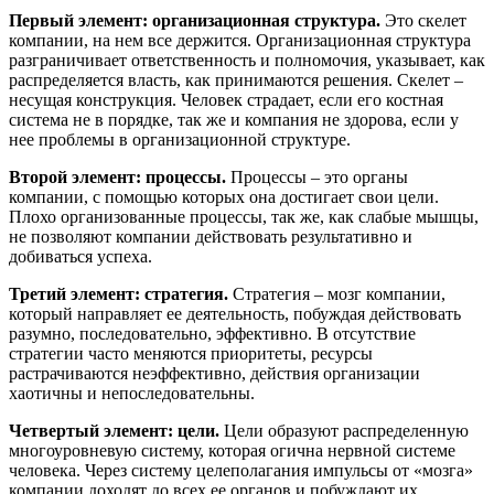
Первый элемент: организационная структура.
Это скелет
компании, на нем все держится. Организационная структура
разграничивает ответственность и полномочия, указывает, как
распределяется власть, как принимаются решения. Скелет –
несущая конструкция. Человек страдает, если его костная
система не в порядке, так же и компания не здорова, если у
нее проблемы в организационной структуре.
Второй элемент: процессы.
Процессы – это органы
компании, с помощью которых она достигает свои цели.
Плохо организованные процессы, так же, как слабые мышцы,
не позволяют компании действовать результативно и
добиваться успеха.
Третий элемент: стратегия.
Стратегия – мозг компании,
который направляет ее деятельность, побуждая действовать
разумно, последовательно, эффективно. В отсутствие
стратегии часто меняются приоритеты, ресурсы
растрачиваются неэффективно, действия организации
хаотичны и непоследовательны.
Четвертый элемент: цели.
Цели образуют распределенную
многоуровневую систему, которая огична нервной системе
человека. Через систему целеполагания импульсы от «мозга»
компании доходят до всех ее органов и побуждают их