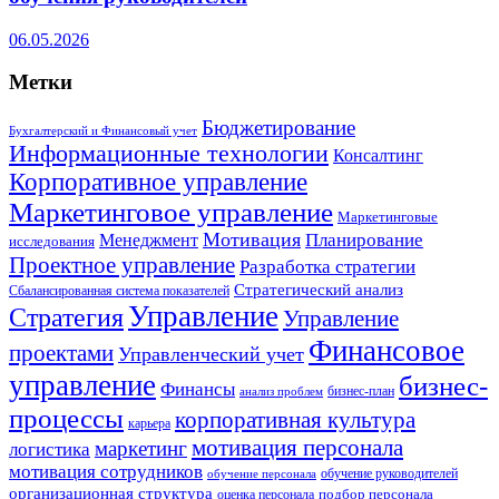
06.05.2026
Метки
Бюджетирование
Бухгалтерский и Финансовый учет
Информационные технологии
Консалтинг
Корпоративное управление
Маркетинговое управление
Маркетинговые
Мотивация
Планирование
Менеджмент
исследования
Проектное управление
Разработка стратегии
Стратегический анализ
Сбалансированная система показателей
Управление
Стратегия
Управление
Финансовое
проектами
Управленческий учет
управление
бизнес-
Финансы
бизнес-план
анализ проблем
процессы
корпоративная культура
карьера
мотивация персонала
маркетинг
логистика
мотивация сотрудников
обучение руководителей
обучение персонала
организационная структура
оценка персонала
подбор персонала